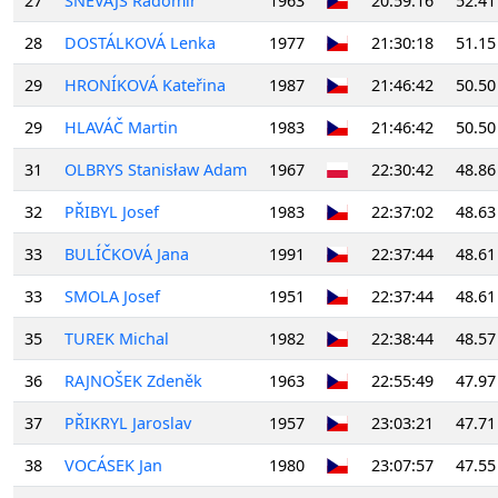
27
ŠNEVAJS Radomír
1963
20:59:16
52.41
28
DOSTÁLKOVÁ Lenka
1977
21:30:18
51.15
29
HRONÍKOVÁ Kateřina
1987
21:46:42
50.50
29
HLAVÁČ Martin
1983
21:46:42
50.50
31
OLBRYS Stanisław Adam
1967
22:30:42
48.86
32
PŘIBYL Josef
1983
22:37:02
48.63
33
BULÍČKOVÁ Jana
1991
22:37:44
48.61
33
SMOLA Josef
1951
22:37:44
48.61
35
TUREK Michal
1982
22:38:44
48.57
36
RAJNOŠEK Zdeněk
1963
22:55:49
47.97
37
PŘIKRYL Jaroslav
1957
23:03:21
47.71
38
VOCÁSEK Jan
1980
23:07:57
47.55