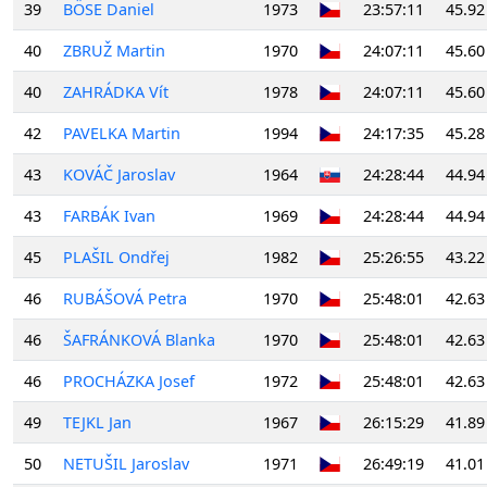
39
BÖSE Daniel
1973
23:57:11
45.92
40
ZBRUŽ Martin
1970
24:07:11
45.60
40
ZAHRÁDKA Vít
1978
24:07:11
45.60
42
PAVELKA Martin
1994
24:17:35
45.28
43
KOVÁČ Jaroslav
1964
24:28:44
44.94
43
FARBÁK Ivan
1969
24:28:44
44.94
45
PLAŠIL Ondřej
1982
25:26:55
43.22
46
RUBÁŠOVÁ Petra
1970
25:48:01
42.63
46
ŠAFRÁNKOVÁ Blanka
1970
25:48:01
42.63
46
PROCHÁZKA Josef
1972
25:48:01
42.63
49
TEJKL Jan
1967
26:15:29
41.89
50
NETUŠIL Jaroslav
1971
26:49:19
41.01