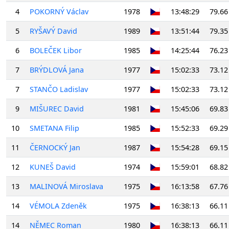
4
POKORNÝ Václav
1978
13:48:29
79.66
5
RYŠAVÝ David
1989
13:51:44
79.35
6
BOLEČEK Libor
1985
14:25:44
76.23
7
BRÝDLOVÁ Jana
1977
15:02:33
73.12
7
STANČO Ladislav
1977
15:02:33
73.12
9
MIŠUREC David
1981
15:45:06
69.83
10
SMETANA Filip
1985
15:52:33
69.29
11
ČERNOCKÝ Jan
1987
15:54:28
69.15
12
KUNEŠ David
1974
15:59:01
68.82
13
MALINOVÁ Miroslava
1975
16:13:58
67.76
14
VÉMOLA Zdeněk
1975
16:38:13
66.11
14
NĚMEC Roman
1980
16:38:13
66.11