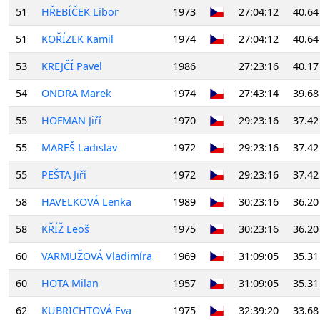
51
HŘEBÍČEK Libor
1973
27:04:12
40.64
51
KOŘÍZEK Kamil
1974
27:04:12
40.64
53
KREJČÍ Pavel
1986
27:23:16
40.17
54
ONDRA Marek
1974
27:43:14
39.68
55
HOFMAN Jiří
1970
29:23:16
37.42
55
MAREŠ Ladislav
1972
29:23:16
37.42
55
PEŠTA Jiří
1972
29:23:16
37.42
58
HAVELKOVÁ Lenka
1989
30:23:16
36.20
58
KŘÍŽ Leoš
1975
30:23:16
36.20
60
VARMUŽOVÁ Vladimíra
1969
31:09:05
35.31
60
HOTA Milan
1957
31:09:05
35.31
62
KUBRICHTOVÁ Eva
1975
32:39:20
33.68