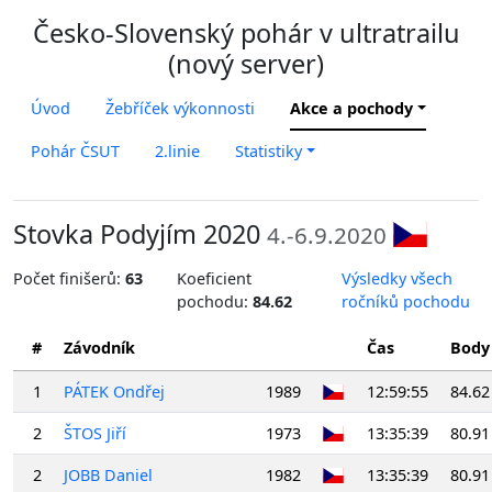
Česko-Slovenský pohár v ultratrailu
(nový server)
Úvod
Žebříček výkonnosti
Akce a pochody
Pohár ČSUT
2.linie
Statistiky
Stovka Podyjím 2020
4.-6.9.2020
Počet finišerů:
63
Koeficient
Výsledky všech
pochodu:
84.62
ročníků pochodu
#
Závodník
Čas
Body
1
PÁTEK Ondřej
1989
12:59:55
84.62
2
ŠTOS Jiří
1973
13:35:39
80.91
2
JOBB Daniel
1982
13:35:39
80.91