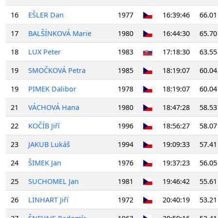
16
EŠLER Dan
1977
16:39:46
66.01
17
BALŠÍNKOVÁ Marie
1980
16:44:30
65.70
18
LUX Peter
1983
17:18:30
63.55
19
SMOČKOVÁ Petra
1985
18:19:07
60.04
19
PIMEK Dalibor
1978
18:19:07
60.04
21
VÁCHOVÁ Hana
1980
18:47:28
58.53
22
KOČÍB Jiří
1996
18:56:27
58.07
23
JAKUB Lukáš
1994
19:09:33
57.41
24
ŠIMEK Jan
1976
19:37:23
56.05
25
SUCHOMEL Jan
1981
19:46:42
55.61
26
LINHART Jiří
1972
20:40:19
53.21