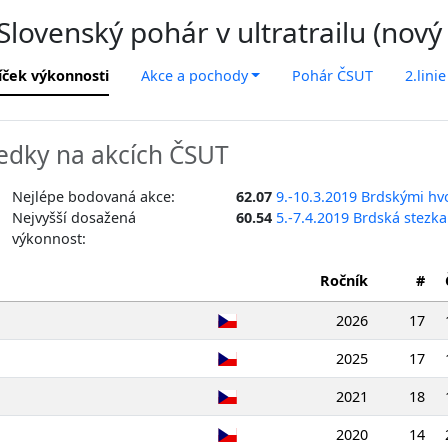
lovenský pohár v ultratrailu (nový
íček výkonnosti
Akce a pochody
Pohár ČSUT
2.linie
edky na akcích ČSUT
Nejlépe bodovaná akce:
62.07
9.-10.3.2019 Brdskými hv
Nejvyšší dosažená
60.54
5.-7.4.2019 Brdská stezk
výkonnost:
Ročník
#
2026
17
2025
17
2021
18
2020
14