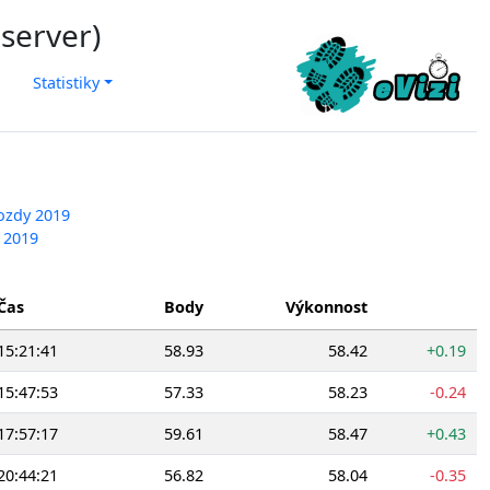
 server)
Statistiky
ozdy 2019
a 2019
Čas
Body
Výkonnost
15:21:41
58.93
58.42
+0.19
15:47:53
57.33
58.23
-0.24
17:57:17
59.61
58.47
+0.43
20:44:21
56.82
58.04
-0.35