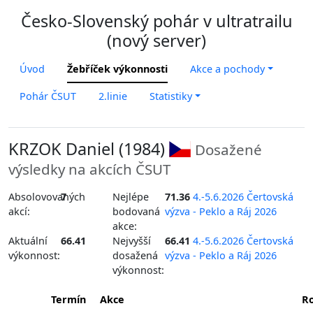
Česko-Slovenský pohár v ultratrailu
(nový server)
Úvod
Žebříček výkonnosti
Akce a pochody
Pohár ČSUT
2.linie
Statistiky
KRZOK Daniel (1984)
Dosažené
výsledky na akcích ČSUT
Absolovovaných
7
Nejlépe
71.36
4.-5.6.2026 Čertovská
akcí:
bodovaná
výzva - Peklo a Ráj 2026
akce:
Aktuální
66.41
Nejvyšší
66.41
4.-5.6.2026 Čertovská
výkonnost:
dosažená
výzva - Peklo a Ráj 2026
výkonnost:
Termín
Akce
Ro