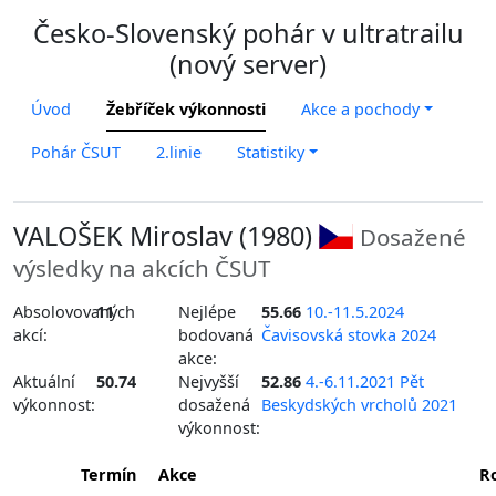
Česko-Slovenský pohár v ultratrailu
(nový server)
Úvod
Žebříček výkonnosti
Akce a pochody
Pohár ČSUT
2.linie
Statistiky
VALOŠEK Miroslav (1980)
Dosažené
výsledky na akcích ČSUT
Absolovovaných
11
Nejlépe
55.66
10.-11.5.2024
akcí:
bodovaná
Čavisovská stovka 2024
akce:
Aktuální
50.74
Nejvyšší
52.86
4.-6.11.2021 Pět
výkonnost:
dosažená
Beskydských vrcholů 2021
výkonnost:
Termín
Akce
R