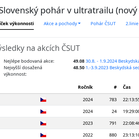
lovenský pohár v ultratrailu (nový
íček výkonnosti
Akce a pochody
Pohár ČSUT
2.linie
sledky na akcích ČSUT
Nejlépe bodovaná akce:
49.08
30.8. - 1.9.2024 Beskyds
Nejvyšší dosažená
48.50
1.-3.9.2023 Beskydská s
výkonnost:
Ročník
#
Čas
2024
783
22:13:5
2024
24
19:29:0
2023
791
22:08:4
2022
880
23:13:1