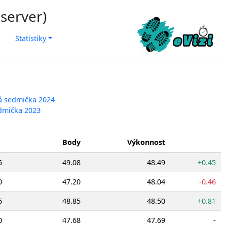
 server)
Statistiky
ká sedmička 2024
edmička 2023
Body
Výkonnost
5
49.08
48.49
+0.45
0
47.20
48.04
-0.46
6
48.85
48.50
+0.81
0
47.68
47.69
-