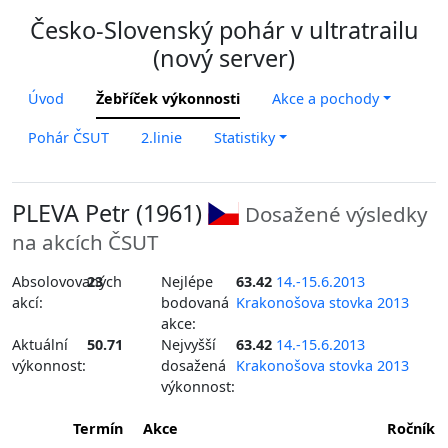
Česko-Slovenský pohár v ultratrailu
(nový server)
Úvod
Žebříček výkonnosti
Akce a pochody
Pohár ČSUT
2.linie
Statistiky
PLEVA Petr (1961)
Dosažené výsledky
na akcích ČSUT
Absolovovaných
23
Nejlépe
63.42
14.-15.6.2013
akcí:
bodovaná
Krakonošova stovka 2013
akce:
Aktuální
50.71
Nejvyšší
63.42
14.-15.6.2013
výkonnost:
dosažená
Krakonošova stovka 2013
výkonnost:
Termín
Akce
Ročník