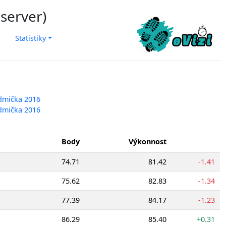
 server)
Statistiky
edmička 2016
edmička 2016
Body
Výkonnost
74.71
81.42
-1.41
75.62
82.83
-1.34
77.39
84.17
-1.23
86.29
85.40
+0.31