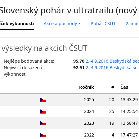
lovenský pohár v ultratrailu (nový
íček výkonnosti
Akce a pochody
Pohár ČSUT
2.linie
výsledky na akcích ČSUT
Nejlépe bodovaná akce:
95.70
2.-4.9.2016 Beskydská s
Nejvyšší dosažená
92.91
2.-4.9.2016 Beskydská s
výkonnost:
Ročník
#
Čas
2025
20
13:43:29
2024
25
14:25:54
2023
19
13:58:47
2022
4
17:47:27