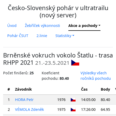
Česko-Slovenský pohár v ultratrailu
(nový server)
Úvod
Žebříček výkonnosti
Akce a pochody
Pohár ČSUT
2.linie
Statistiky
Brněnské vokruch vokolo Štatlu - trasa
RHPP 2021
21.-23.5.2021
Počet finišerů:
25
Koeficient
Výsledky všech
pochodu:
80.40
ročníků pochodu
#
Závodník
Čas
Body
1
HORA Petr
1976
14:05:00
80.40
2
VÉMOLA Zdeněk
1975
17:26:00
64.95