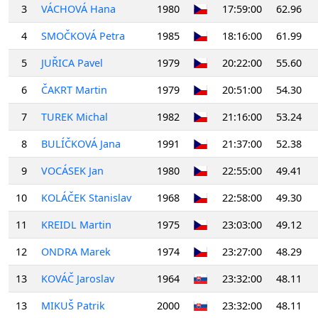
3
VÁCHOVÁ Hana
1980
17:59:00
62.96
4
SMOČKOVÁ Petra
1985
18:16:00
61.99
5
JUŘICA Pavel
1979
20:22:00
55.60
6
ČAKRT Martin
1979
20:51:00
54.30
7
TUREK Michal
1982
21:16:00
53.24
8
BULÍČKOVÁ Jana
1991
21:37:00
52.38
9
VOCÁSEK Jan
1980
22:55:00
49.41
10
KOLÁČEK Stanislav
1968
22:58:00
49.30
11
KREIDL Martin
1975
23:03:00
49.12
12
ONDRA Marek
1974
23:27:00
48.29
13
KOVÁČ Jaroslav
1964
23:32:00
48.11
13
MIKUŠ Patrik
2000
23:32:00
48.11