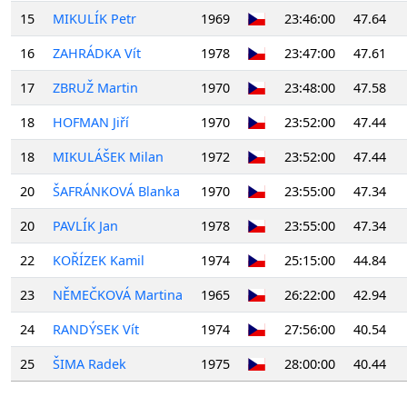
15
MIKULÍK Petr
1969
23:46:00
47.64
16
ZAHRÁDKA Vít
1978
23:47:00
47.61
17
ZBRUŽ Martin
1970
23:48:00
47.58
18
HOFMAN Jiří
1970
23:52:00
47.44
18
MIKULÁŠEK Milan
1972
23:52:00
47.44
20
ŠAFRÁNKOVÁ Blanka
1970
23:55:00
47.34
20
PAVLÍK Jan
1978
23:55:00
47.34
22
KOŘÍZEK Kamil
1974
25:15:00
44.84
23
NĚMEČKOVÁ Martina
1965
26:22:00
42.94
24
RANDÝSEK Vít
1974
27:56:00
40.54
25
ŠIMA Radek
1975
28:00:00
40.44