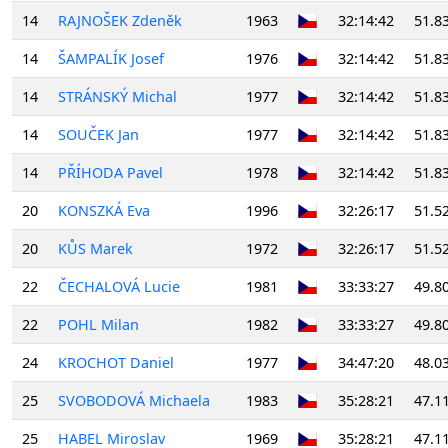
14
RAJNOŠEK Zdeněk
1963
32:14:42
51.8
14
ŠAMPALÍK Josef
1976
32:14:42
51.8
14
STRÁNSKÝ Michal
1977
32:14:42
51.8
14
SOUČEK Jan
1977
32:14:42
51.8
14
PŘÍHODA Pavel
1978
32:14:42
51.8
20
KONSZKÁ Eva
1996
32:26:17
51.5
20
KŮS Marek
1972
32:26:17
51.5
22
ČECHALOVÁ Lucie
1981
33:33:27
49.8
22
POHL Milan
1982
33:33:27
49.8
24
KROCHOT Daniel
1977
34:47:20
48.0
25
SVOBODOVÁ Michaela
1983
35:28:21
47.1
25
HABEL Miroslav
1969
35:28:21
47.1