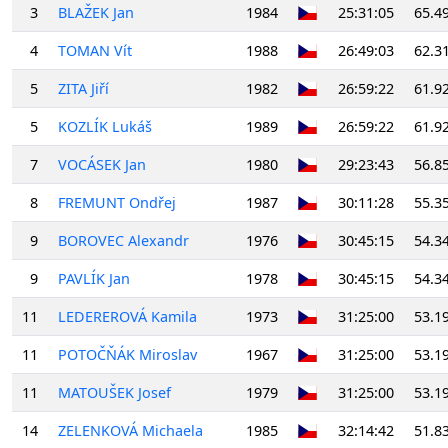
3
BLAŽEK Jan
1984
25:31:05
65.4
4
TOMAN Vít
1988
26:49:03
62.3
5
ZITA Jiří
1982
26:59:22
61.9
5
KOZLÍK Lukáš
1989
26:59:22
61.9
7
VOCÁSEK Jan
1980
29:23:43
56.8
8
FREMUNT Ondřej
1987
30:11:28
55.3
9
BOROVEC Alexandr
1976
30:45:15
54.3
9
PAVLÍK Jan
1978
30:45:15
54.3
11
LEDEREROVÁ Kamila
1973
31:25:00
53.1
11
POTOČŇÁK Miroslav
1967
31:25:00
53.1
11
MATOUŠEK Josef
1979
31:25:00
53.1
14
ZELENKOVÁ Michaela
1985
32:14:42
51.8