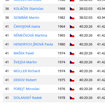
36
KOLÁČEK Stanislav
1968
38:02:03
43.9
36
GOMBÁR Martin
1982
38:02:03
43.9
41
ČAHOJOVÁ Ivana
1964
40:20:26
41.4
41
NĚMEČKOVÁ Martina
1965
40:20:26
41.4
41
HENDRYCH JÍROVÁ Pavla
1980
40:20:26
41.4
41
MAŠEK Pavel
1974
40:20:26
41.4
41
ŠVEJDA Martin
1974
40:20:26
41.4
41
MÚLLER Richard
1974
40:20:26
41.4
41
DEKOV Robert
1975
40:20:26
41.4
41
FOREJT Miroslav
1976
40:20:26
41.4
41
DOLANSKÝ Radek
1978
40:20:26
41.4