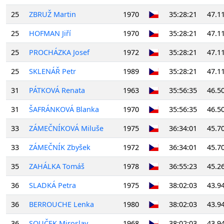
25
ZBRUŽ Martin
1970
35:28:21
47.1
25
HOFMAN Jiří
1970
35:28:21
47.1
25
PROCHÁZKA Josef
1972
35:28:21
47.1
25
SKLENÁŘ Petr
1989
35:28:21
47.1
31
PÁTKOVÁ Renata
1963
35:56:35
46.5
31
ŠAFRÁNKOVÁ Blanka
1970
35:56:35
46.5
33
ZÁMEČNÍKOVÁ Miluše
1975
36:34:01
45.7
33
ZÁMEČNÍK Zbyšek
1972
36:34:01
45.7
35
ZAHÁLKA Tomáš
1978
36:55:23
45.2
36
SLADKÁ Petra
1975
38:02:03
43.9
36
BERROUCHE Lenka
1980
38:02:03
43.9
36
SOUČEK Miroslav
1968
38:02:03
43.9