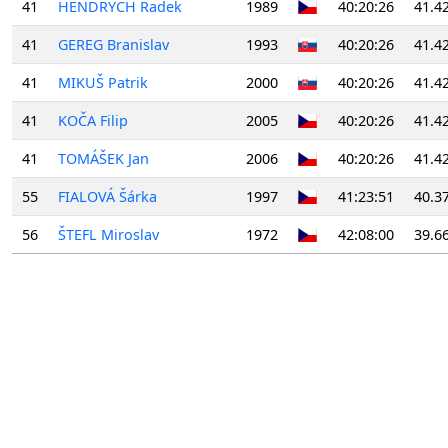
41
HENDRYCH Radek
1989
40:20:26
41.4
41
GEREG Branislav
1993
40:20:26
41.4
41
MIKUŠ Patrik
2000
40:20:26
41.4
41
KOČA Filip
2005
40:20:26
41.4
41
TOMÁŠEK Jan
2006
40:20:26
41.4
55
FIALOVÁ Šárka
1997
41:23:51
40.3
56
ŠTEFL Miroslav
1972
42:08:00
39.6