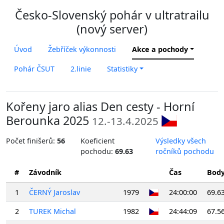
Česko-Slovenský pohár v ultratrailu
(nový server)
Úvod
Žebříček výkonnosti
Akce a pochody
Pohár ČSUT
2.linie
Statistiky
Kořeny jaro alias Den cesty - Horní
Berounka 2025
12.-13.4.2025
Počet finišerů:
56
Koeficient
Výsledky všech
pochodu:
69.63
ročníků pochodu
#
Závodník
Čas
Bod
1
ČERNÝ Jaroslav
1979
24:00:00
69.6
2
TUREK Michal
1982
24:44:09
67.5