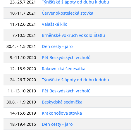
23.-25.7.2021
Týnišťské šlápoty od dubu k dubu
10.-11.7.2021
Červenokostelecká stovka
11.-12.6.2021
Valašské kilo
7.-10.5.2021
Brněnské vokruch vokolo Štatlu
30.4. - 1.5.2021
Den cesty - jaro
9.-11.10.2020
Pět Beskydských vrcholů
12.-13.9.2020
Rakovnická šedesátka
24.-26.7.2020
Týnišťské šlápoty od dubu k dubu
11.-13.10.2019
Pět Beskydských vrcholů
30.8. - 1.9.2019
Beskydská sedmička
14.-15.6.2019
Krakonošova stovka
18.-19.4.2015
Den cesty - jaro