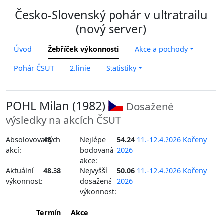
Česko-Slovenský pohár v ultratrailu
(nový server)
Úvod
Žebříček výkonnosti
Akce a pochody
Pohár ČSUT
2.linie
Statistiky
POHL Milan (1982)
Dosažené
výsledky na akcích ČSUT
Absolovovaných
48
Nejlépe
54.24
11.-12.4.2026 Kořeny
akcí:
bodovaná
2026
akce:
Aktuální
48.38
Nejvyšší
50.06
11.-12.4.2026 Kořeny
výkonnost:
dosažená
2026
výkonnost:
Termín
Akce