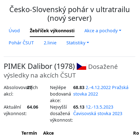
Česko-Slovenský pohár v ultratrailu
(nový server)
Úvod
Žebříček výkonnosti
Akce a pochody
Pohár ČSUT
2.linie
Statistiky
PIMEK Dalibor (1978)
Dosažené
výsledky na akcích ČSUT
Absolovovaných
27
Nejlépe
68.83
2.-4.12.2022 Pražská
akcí:
bodovaná
stovka 2022
akce:
Aktuální
64.06
Nejvyšší
65.13
12.-13.5.2023
výkonnost:
dosažená
Čavisovská stovka 2023
výkonnost:
Termín
Akce
Ro