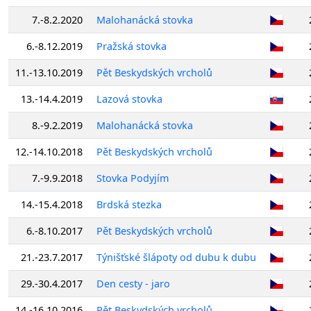
7.-8.2.2020
Malohanácká stovka
6.-8.12.2019
Pražská stovka
11.-13.10.2019
Pět Beskydských vrcholů
13.-14.4.2019
Lazová stovka
8.-9.2.2019
Malohanácká stovka
12.-14.10.2018
Pět Beskydských vrcholů
7.-9.9.2018
Stovka Podyjím
14.-15.4.2018
Brdská stezka
6.-8.10.2017
Pět Beskydských vrcholů
21.-23.7.2017
Týnišťské šlápoty od dubu k dubu
29.-30.4.2017
Den cesty - jaro
14.-16.10.2016
Pět Beskydských vrcholů