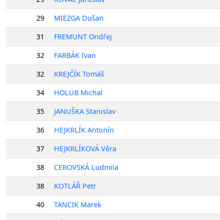
29
MIEZGA Dušan
31
FREMUNT Ondřej
32
FARBÁK Ivan
32
KREJČÍK Tomáš
34
HOLUB Michal
35
JANUŠKA Stanislav
36
HEJKRLÍK Antonín
37
HEJKRLÍKOVÁ Věra
38
CEROVSKÁ Ludmila
38
KOTLÁŘ Petr
40
TANCIK Marek