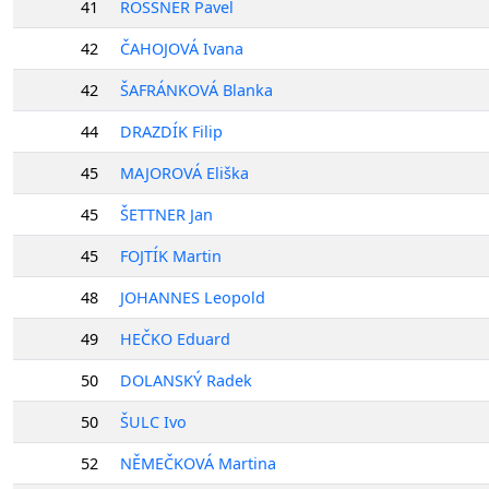
41
RÖSSNER Pavel
42
ČAHOJOVÁ Ivana
42
ŠAFRÁNKOVÁ Blanka
44
DRAZDÍK Filip
45
MAJOROVÁ Eliška
45
ŠETTNER Jan
45
FOJTÍK Martin
48
JOHANNES Leopold
49
HEČKO Eduard
50
DOLANSKÝ Radek
50
ŠULC Ivo
52
NĚMEČKOVÁ Martina