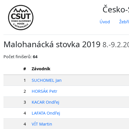
Česko-S
Úvod
Žebř
Malohanácká stovka 2019
8.-9.2.
Počet finišerů:
64
#
Závodník
1
SUCHOMEL Jan
2
HORSÁK Petr
3
KACAR Ondřej
4
LAFATA Ondřej
4
VÍT Martin