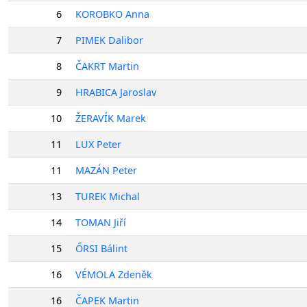
6
KOROBKO Anna
7
PIMEK Dalibor
8
ČAKRT Martin
9
HRABICA Jaroslav
10
ŽERAVÍK Marek
11
LUX Peter
11
MAZÁN Peter
13
TUREK Michal
14
TOMAN Jiří
15
ŐRSI Bálint
16
VÉMOLA Zdeněk
16
ČAPEK Martin