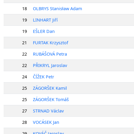
18
OLBRYS Stanisław Adam
19
LINHART Jiří
19
EŠLER Dan
21
FURTAK Krzysztof
22
RUBÁŠOVÁ Petra
22
PŘIKRYL Jaroslav
24
ČÍŽEK Petr
25
ZÁGORŠEK Kamil
25
ZÁGORŠEK Tomáš
27
STRNAD Václav
28
VOCÁSEK Jan
29
KOVÁČ Jaroslav