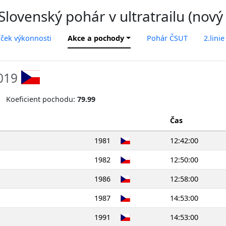
lovenský pohár v ultratrailu (nový
íček výkonnosti
Akce a pochody
Pohár ČSUT
2.linie
2019
Koeficient pochodu:
79.99
Čas
1981
12:42:00
1982
12:50:00
1986
12:58:00
1987
14:53:00
1991
14:53:00