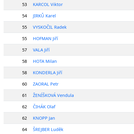
53
KARCOL Viktor
54
JIRKŮ Karel
55
VYSKOČIL Radek
55
HOFMAN Jiří
57
VALA Jiří
58
HOTA Milan
58
KONDERLA Jiří
60
ZAORAL Petr
61
ŽENÍŠKOVÁ Vendula
62
ČIHÁK Olaf
62
KNOPP Jan
64
ŠREJBER Luděk