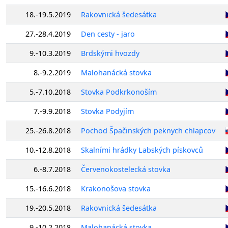
18.-19.5.2019
Rakovnická šedesátka
27.-28.4.2019
Den cesty - jaro
9.-10.3.2019
Brdskými hvozdy
8.-9.2.2019
Malohanácká stovka
5.-7.10.2018
Stovka Podkrkonoším
7.-9.9.2018
Stovka Podyjím
25.-26.8.2018
Pochod Špačinských peknych chlapcov
10.-12.8.2018
Skalními hrádky Labských pískovců
6.-8.7.2018
Červenokostelecká stovka
15.-16.6.2018
Krakonošova stovka
19.-20.5.2018
Rakovnická šedesátka
9.-10.2.2018
Malohanácká stovka