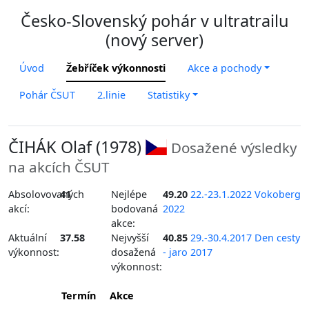
Česko-Slovenský pohár v ultratrailu
(nový server)
Úvod
Žebříček výkonnosti
Akce a pochody
Pohár ČSUT
2.linie
Statistiky
ČIHÁK Olaf (1978)
Dosažené výsledky
na akcích ČSUT
Absolovovaných
41
Nejlépe
49.20
22.-23.1.2022 Vokoberg
akcí:
bodovaná
2022
akce:
Aktuální
37.58
Nejvyšší
40.85
29.-30.4.2017 Den cesty
výkonnost:
dosažená
- jaro 2017
výkonnost:
Termín
Akce