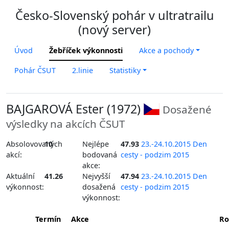
Česko-Slovenský pohár v ultratrailu
(nový server)
Úvod
Žebříček výkonnosti
Akce a pochody
Pohár ČSUT
2.linie
Statistiky
BAJGAROVÁ Ester (1972)
Dosažené
výsledky na akcích ČSUT
Absolovovaných
10
Nejlépe
47.93
23.-24.10.2015 Den
akcí:
bodovaná
cesty - podzim 2015
akce:
Aktuální
41.26
Nejvyšší
47.94
23.-24.10.2015 Den
výkonnost:
dosažená
cesty - podzim 2015
výkonnost:
Termín
Akce
Ro