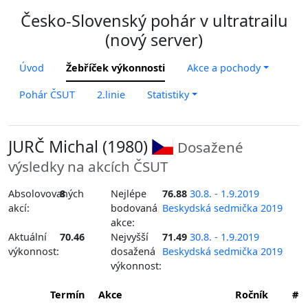
Česko-Slovenský pohár v ultratrailu
(nový server)
Úvod
Žebříček výkonnosti
Akce a pochody
Pohár ČSUT
2.linie
Statistiky
JURČ Michal (1980)
Dosažené
výsledky na akcích ČSUT
Absolovovaných
8
Nejlépe
76.88
30.8. - 1.9.2019
akcí:
bodovaná
Beskydská sedmička 2019
akce:
Aktuální
70.46
Nejvyšší
71.49
30.8. - 1.9.2019
výkonnost:
dosažená
Beskydská sedmička 2019
výkonnost:
Termín
Akce
Ročník
#