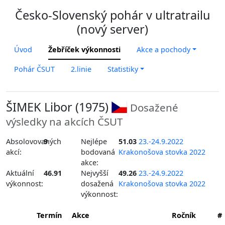
Česko-Slovenský pohár v ultratrailu
(nový server)
Úvod
Žebříček výkonnosti
Akce a pochody
Pohár ČSUT
2.linie
Statistiky
ŠIMEK Libor (1975)
Dosažené
výsledky na akcích ČSUT
Absolovovaných
9
Nejlépe
51.03
23.-24.9.2022
akcí:
bodovaná
Krakonošova stovka 2022
akce:
Aktuální
46.91
Nejvyšší
49.26
23.-24.9.2022
výkonnost:
dosažená
Krakonošova stovka 2022
výkonnost:
Termín
Akce
Ročník
#