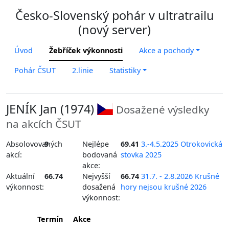
Česko-Slovenský pohár v ultratrailu
(nový server)
Úvod
Žebříček výkonnosti
Akce a pochody
Pohár ČSUT
2.linie
Statistiky
JENÍK Jan (1974)
Dosažené výsledky
na akcích ČSUT
Absolovovaných
9
Nejlépe
69.41
3.-4.5.2025 Otrokovická
akcí:
bodovaná
stovka 2025
akce:
Aktuální
66.74
Nejvyšší
66.74
31.7. - 2.8.2026 Krušné
výkonnost:
dosažená
hory nejsou krušné 2026
výkonnost:
Termín
Akce