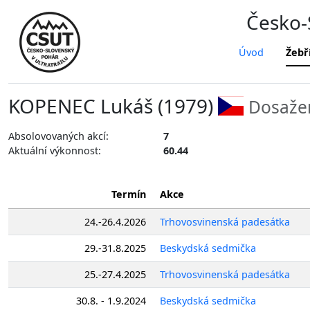
Česko-S
Úvod
Žebř
KOPENEC Lukáš (1979)
Dosažen
Absolovovaných akcí:
7
Aktuální výkonnost:
60.44
Termín
Akce
24.-26.4.2026
Trhovosvinenská padesátka
29.-31.8.2025
Beskydská sedmička
25.-27.4.2025
Trhovosvinenská padesátka
30.8. - 1.9.2024
Beskydská sedmička