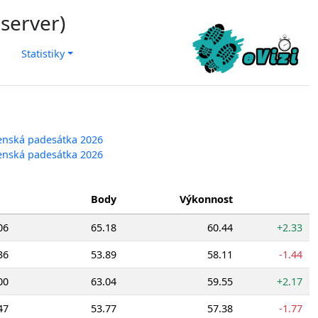
 server)
Statistiky
nenská padesátka 2026
nenská padesátka 2026
Body
Výkonnost
06
65.18
60.44
+2.33
36
53.89
58.11
-1.44
00
63.04
59.55
+2.17
47
53.77
57.38
-1.77