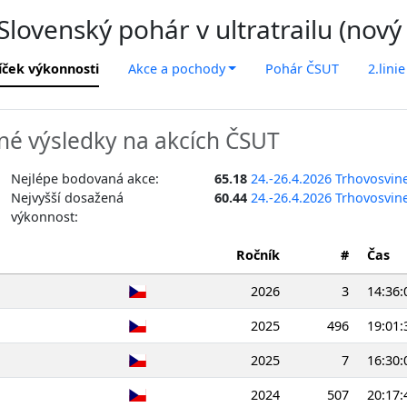
lovenský pohár v ultratrailu (nový
íček výkonnosti
Akce a pochody
Pohár ČSUT
2.linie
é výsledky na akcích ČSUT
Nejlépe bodovaná akce:
65.18
24.-26.4.2026 Trhovosvi
Nejvyšší dosažená
60.44
24.-26.4.2026 Trhovosvi
výkonnost:
Ročník
#
Čas
2026
3
14:36:
2025
496
19:01:
2025
7
16:30:
2024
507
20:17: