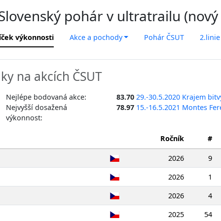
lovenský pohár v ultratrailu (nový
íček výkonnosti
Akce a pochody
Pohár ČSUT
2.linie
ky na akcích ČSUT
Nejlépe bodovaná akce:
83.70
29.-30.5.2020 Krajem bitv
Nejvyšší dosažená
78.97
15.-16.5.2021 Montes Fer
výkonnost:
Ročník
#
2026
9
2026
1
2026
4
2025
54