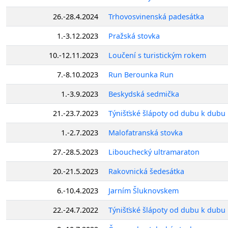
26.-28.4.2024
Trhovosvinenská padesátka
1.-3.12.2023
Pražská stovka
10.-12.11.2023
Loučení s turistickým rokem
7.-8.10.2023
Run Berounka Run
1.-3.9.2023
Beskydská sedmička
21.-23.7.2023
Týnišťské šlápoty od dubu k dubu
1.-2.7.2023
Malofatranská stovka
27.-28.5.2023
Libouchecký ultramaraton
20.-21.5.2023
Rakovnická šedesátka
6.-10.4.2023
Jarním Šluknovskem
22.-24.7.2022
Týnišťské šlápoty od dubu k dubu