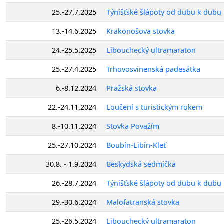
25.-27.7.2025
Týnišťské šlápoty od dubu k dubu
13.-14.6.2025
Krakonošova stovka
24.-25.5.2025
Libouchecký ultramaraton
25.-27.4.2025
Trhovosvinenská padesátka
6.-8.12.2024
Pražská stovka
22.-24.11.2024
Loučení s turistickým rokem
8.-10.11.2024
Stovka Považím
25.-27.10.2024
Boubín-Libín-Kleť
30.8. - 1.9.2024
Beskydská sedmička
26.-28.7.2024
Týnišťské šlápoty od dubu k dubu
29.-30.6.2024
Malofatranská stovka
25.-26.5.2024
Libouchecký ultramaraton