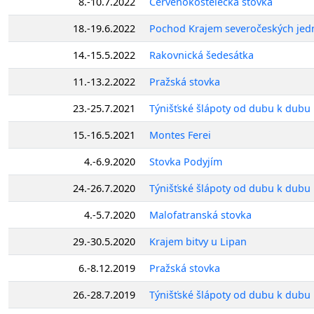
8.-10.7.2022
Červenokostelecká stovka
18.-19.6.2022
Pochod Krajem severočeských jed
14.-15.5.2022
Rakovnická šedesátka
11.-13.2.2022
Pražská stovka
23.-25.7.2021
Týnišťské šlápoty od dubu k dubu
15.-16.5.2021
Montes Ferei
4.-6.9.2020
Stovka Podyjím
24.-26.7.2020
Týnišťské šlápoty od dubu k dubu
4.-5.7.2020
Malofatranská stovka
29.-30.5.2020
Krajem bitvy u Lipan
6.-8.12.2019
Pražská stovka
26.-28.7.2019
Týnišťské šlápoty od dubu k dubu