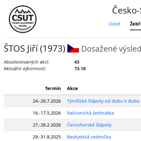
Česko-S
Úvod
Žebř
ŠTOS Jiří (1973)
Dosažené výsled
Absolovovaných akcí:
43
Aktuální výkonnost:
73.18
Termín
Akce
24.-26.7.2026
Týnišťské šlápoty od dubu k dubu
16.-17.5.2026
Rakovnická šedesátka
27.-28.2.2026
Černohorské šlápoty
29.-31.8.2025
Beskydská sedmička